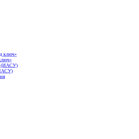
ключ»
(ИАСУ)