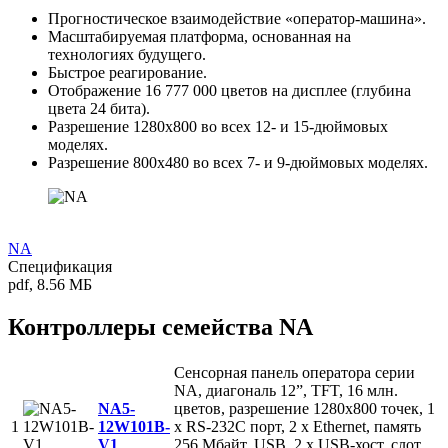
Прогностическое взаимодействие «оператор-машина».
Масштабируемая платформа, основанная на
технологиях будущего.
Быстрое реагирование.
Отображение 16 777 000 цветов на дисплее (глубина
цвета 24 бита).
Разрешение 1280x800 во всех 12- и 15-дюймовых
моделях.
Разрешение 800x480 во всех 7- и 9-дюймовых моделях.
NA
Спецификация
pdf
,
8.56 МБ
Контроллеры семейства NA
Сенсорная панель оператора серии
NA, диагональ 12”, TFT, 16 млн.
NA5-
цветов, разрешение 1280x800 точек, 1
1
12W101B-
x RS-232C порт, 2 x Ethernet, память
V1
256 Mбайт, USB, 2 x USB-хост, слот