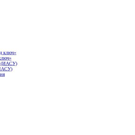
ключ»
(ИАСУ)