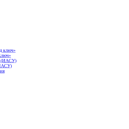
ключ»
(ИАСУ)