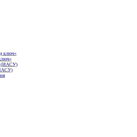
ключ»
(ИАСУ)